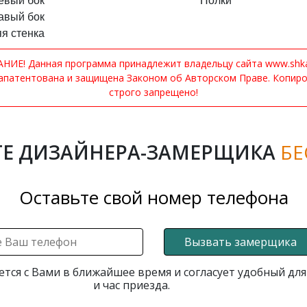
евый бок
Полки
авый бок
я стенка
ИЕ! Данная программа принадлежит владельцу сайта www.shkaf
апатентована и защищена Законом об Авторском Праве. Копир
строго запрещено!
Е ДИЗАЙНЕРА-ЗАМЕРЩИКА
БЕ
Оставьте свой номер телефона
Вызвать замерщика
ется с Вами в ближайшее время и согласует удобный для
и час приезда.