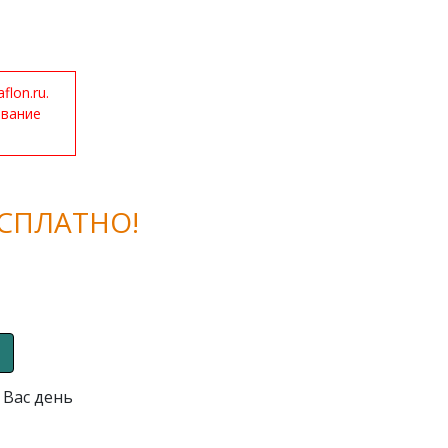
lon.ru.
ование
СПЛАТНО!
 Вас день