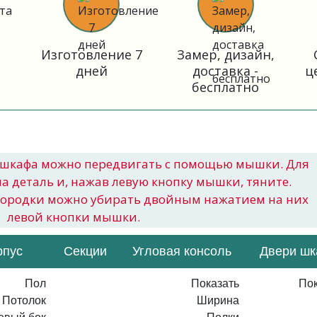
Изготовление 7
Замер, дизайн,
дней
доставка -
ц
бесплатно
шкафа можно передвигать с помощью мышки. Для
на деталь и, нажав левую кнопку мышки, тяните.
городки можно убирать двойным нажатием на них
левой кнопки мышки.
рпус
Секции
Угловая консоль
Двери ш
Пол
Показать
Пок
Потолок
Ширина