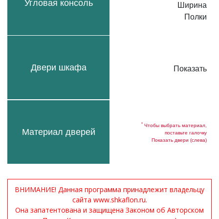
Угловая консоль
Ширина
Полки
Двери шкафа
Показать
*
Чтобы выбрать материал,
Материал дверей
поставьте галочку
Показать двери (слева)
ВНИМАНИЕ! Данная программа принадлежит владельцу
сайта www.shkaflon.ru.
Она запатентована и защищена Законом об Авторском