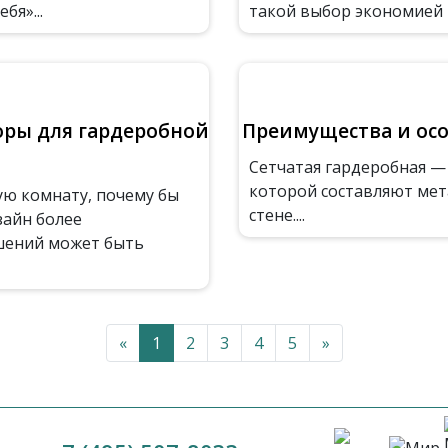
бя»...
такой выбор экономией ме
оры для гардеробной
Преимущества и осо
Сетчатая гардеробная —
которой составляют мет
ую комнату, почему бы
стене....
зайн более
шений может быть
«
1
2
3
4
5
»