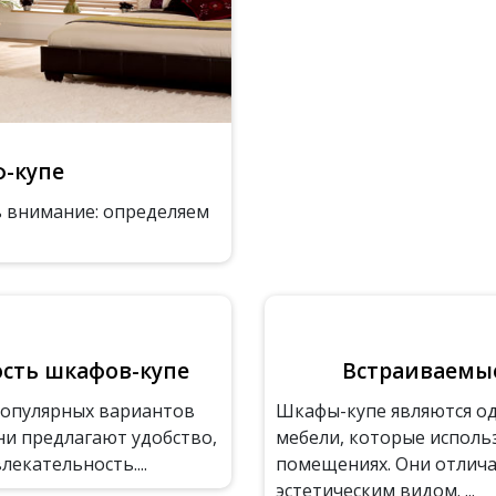
ф-купе
ь внимание: определяем
ость шкафов-купе
Встраиваемые
популярных вариантов
Шкафы-купе являются од
ни предлагают удобство,
мебели, которые исполь
екательность....
помещениях. Они отлич
эстетическим видом. ...