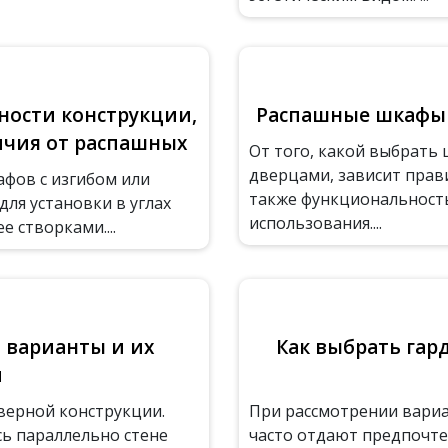
ности конструкции,
Распашные шкафы 
ичия от распашных
От того, какой выбрать
дверцами, зависит прав
афов с изгибом или
также функциональность,
ля установки в углах
использования....
 створками....
 варианты и их
Как выбрать гар
и
верной конструкции.
При рассмотрении вари
ь параллельно стене
часто отдают предпочте