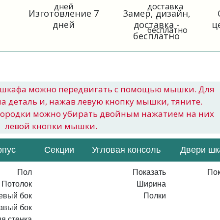
Изготовление 7
Замер, дизайн,
дней
доставка -
ц
бесплатно
шкафа можно передвигать с помощью мышки. Для
на деталь и, нажав левую кнопку мышки, тяните.
городки можно убирать двойным нажатием на них
левой кнопки мышки.
рпус
Секции
Угловая консоль
Двери ш
Пол
Показать
Пок
Потолок
Ширина
евый бок
Полки
авый бок
я стенка