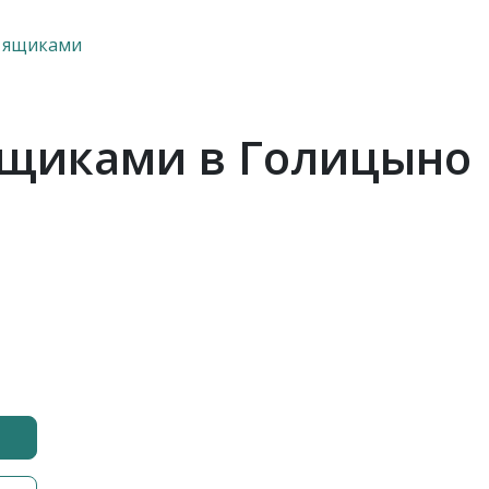
с ящиками
ящиками в Голицыно