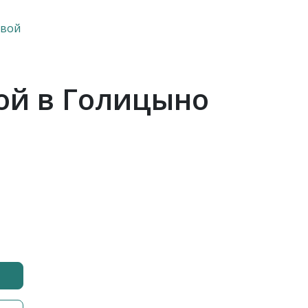
овой
ой в Голицыно