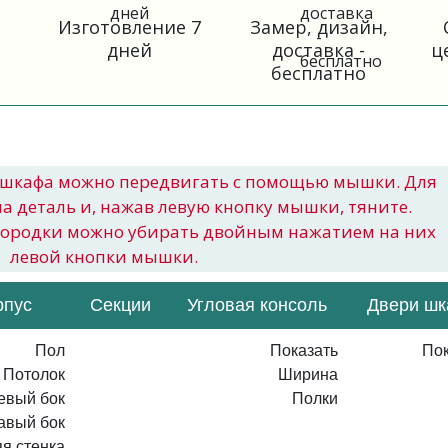
Изготовление 7
Замер, дизайн,
дней
доставка -
ц
бесплатно
шкафа можно передвигать с помощью мышки. Для
на деталь и, нажав левую кнопку мышки, тяните.
городки можно убирать двойным нажатием на них
левой кнопки мышки.
рпус
Секции
Угловая консоль
Двери ш
Пол
Показать
Пок
Потолок
Ширина
евый бок
Полки
авый бок
я стенка