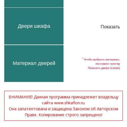
Двери шкафа
Показать
*
Чтобы выбрать материал,
Материал дверей
поставьте галочку
Показать двери (слева)
ВНИМАНИЕ! Данная программа принадлежит владельцу
сайта www.shkaflon.ru.
Она запатентована и защищена Законом об Авторском
Праве. Копирование строго запрещено!