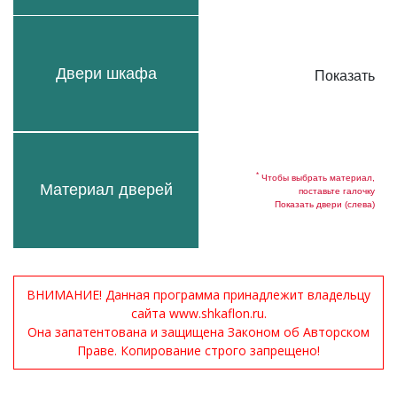
Двери шкафа
Показать
*
Чтобы выбрать материал,
Материал дверей
поставьте галочку
Показать двери (слева)
ВНИМАНИЕ! Данная программа принадлежит владельцу
сайта www.shkaflon.ru.
Она запатентована и защищена Законом об Авторском
Праве. Копирование строго запрещено!