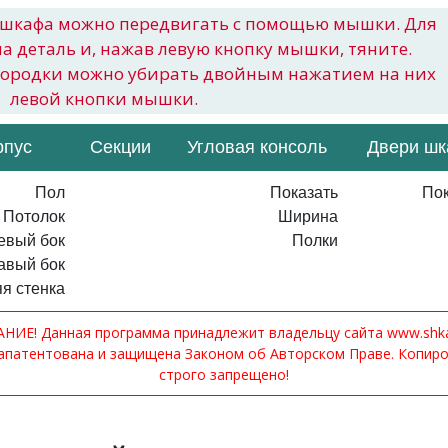
шкафа можно передвигать с помощью мышки. Для
на деталь и, нажав левую кнопку мышки, тяните.
городки можно убирать двойным нажатием на них
левой кнопки мышки.
рпус
Секции
Угловая консоль
Двери ш
Пол
Показать
Пок
Потолок
Ширина
евый бок
Полки
авый бок
я стенка
ИЕ! Данная программа принадлежит владельцу сайта www.shkaf
апатентована и защищена Законом об Авторском Праве. Копир
строго запрещено!