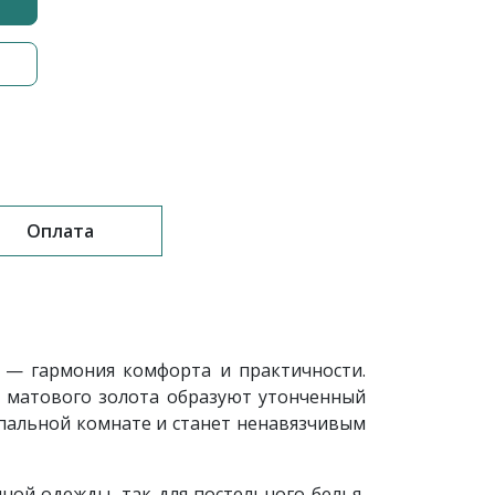
Оплата
 — гармония комфорта и практичности.
а матового золота образуют утонченный
спальной комнате и станет ненавязчивым
ой одежды, так для постельного белья,