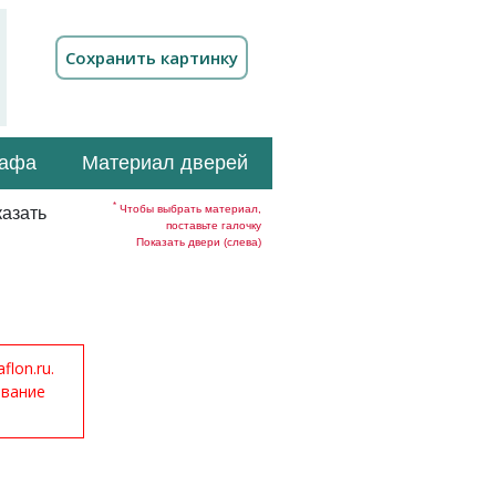
кафа
Материал дверей
*
Чтобы выбрать материал,
азать
поставьте галочку
Показать двери (слева)
lon.ru.
ование