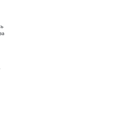
сь
за
е