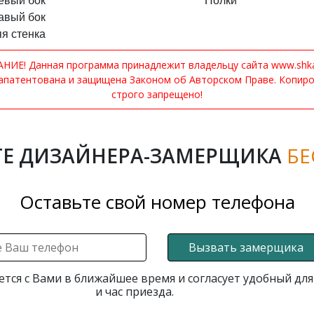
евый бок
Полки
авый бок
я стенка
ИЕ! Данная программа принадлежит владельцу сайта www.shkaf
апатентована и защищена Законом об Авторском Праве. Копир
строго запрещено!
Е ДИЗАЙНЕРА-ЗАМЕРЩИКА
БЕ
Оставьте свой номер телефона
Вызвать замерщика
ется с Вами в ближайшее время и согласует удобный для
и час приезда.