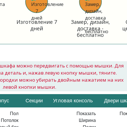
Изготовление 7
Замер, дизайн,
дней
доставка -
ц
бесплатно
шкафа можно передвигать с помощью мышки. Для
на деталь и, нажав левую кнопку мышки, тяните.
городки можно убирать двойным нажатием на них
левой кнопки мышки.
рпус
Секции
Угловая консоль
Двери ш
Пол
Показать
Пок
Потолок
Ширина