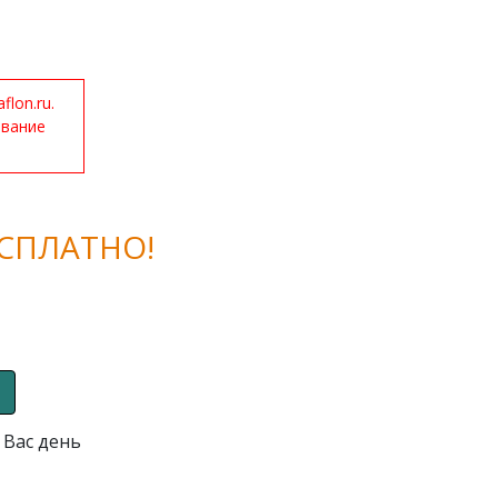
lon.ru.
ование
СПЛАТНО!
 Вас день