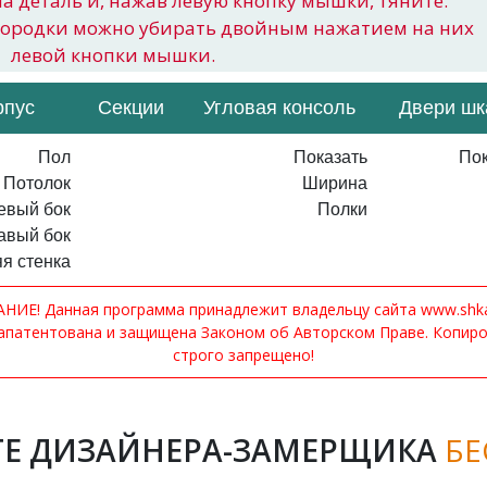
на деталь и, нажав левую кнопку мышки, тяните.
городки можно убирать двойным нажатием на них
левой кнопки мышки.
рпус
Секции
Угловая консоль
Двери ш
Пол
Показать
Пок
Потолок
Ширина
евый бок
Полки
авый бок
я стенка
ИЕ! Данная программа принадлежит владельцу сайта www.shkaf
апатентована и защищена Законом об Авторском Праве. Копир
строго запрещено!
Е ДИЗАЙНЕРА-ЗАМЕРЩИКА
БЕ