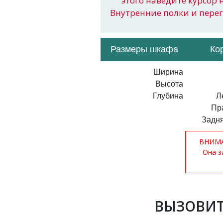
этого наведите курсор 
Внутренние полки и пере
Размеры шкафа
Ко
Ширина
Высота
Глубина
Л
Пр
Задня
ВНИМАН
Она з
ВЫЗОВИТ