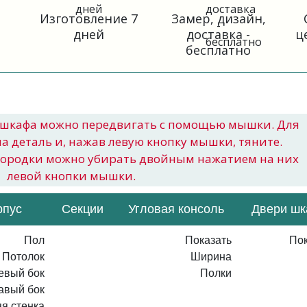
Изготовление 7
Замер, дизайн,
дней
доставка -
ц
бесплатно
шкафа можно передвигать с помощью мышки. Для
на деталь и, нажав левую кнопку мышки, тяните.
городки можно убирать двойным нажатием на них
левой кнопки мышки.
рпус
Секции
Угловая консоль
Двери ш
Пол
Показать
Пок
Потолок
Ширина
евый бок
Полки
авый бок
я стенка