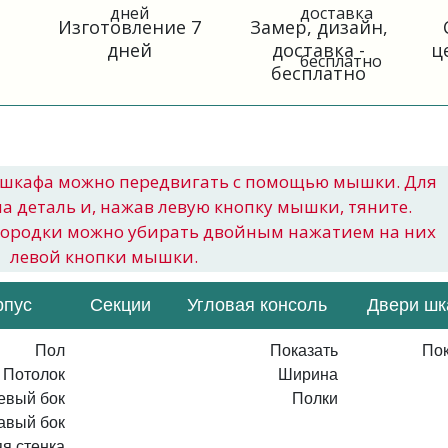
Изготовление 7
Замер, дизайн,
дней
доставка -
ц
бесплатно
шкафа можно передвигать с помощью мышки. Для
на деталь и, нажав левую кнопку мышки, тяните.
городки можно убирать двойным нажатием на них
левой кнопки мышки.
рпус
Секции
Угловая консоль
Двери ш
Пол
Показать
Пок
Потолок
Ширина
евый бок
Полки
авый бок
я стенка