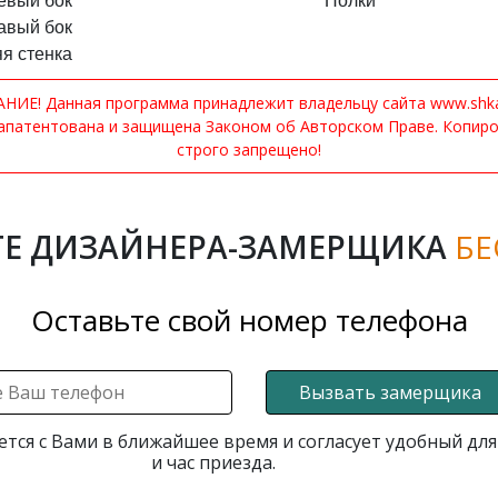
евый бок
Полки
авый бок
я стенка
ИЕ! Данная программа принадлежит владельцу сайта www.shkaf
апатентована и защищена Законом об Авторском Праве. Копир
строго запрещено!
Е ДИЗАЙНЕРА-ЗАМЕРЩИКА
БЕ
Оставьте свой номер телефона
Вызвать замерщика
ется с Вами в ближайшее время и согласует удобный для
и час приезда.