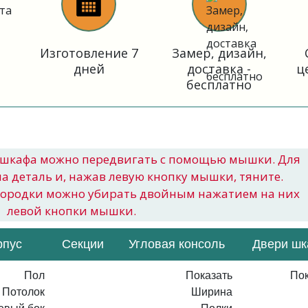
Изготовление 7
Замер, дизайн,
дней
доставка -
ц
бесплатно
шкафа можно передвигать с помощью мышки. Для
на деталь и, нажав левую кнопку мышки, тяните.
городки можно убирать двойным нажатием на них
левой кнопки мышки.
рпус
Секции
Угловая консоль
Двери ш
Пол
Показать
Пок
Потолок
Ширина