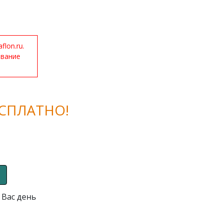
lon.ru.
ование
СПЛАТНО!
 Вас день