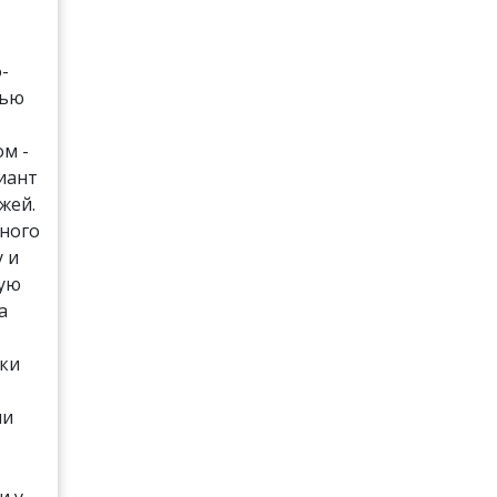
-
лью
м -
иант
жей.
много
у и
ную
а
оки
ли
и у