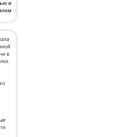
ью и
алом
зала
шной
ни в
лке.
ко
рые
те.