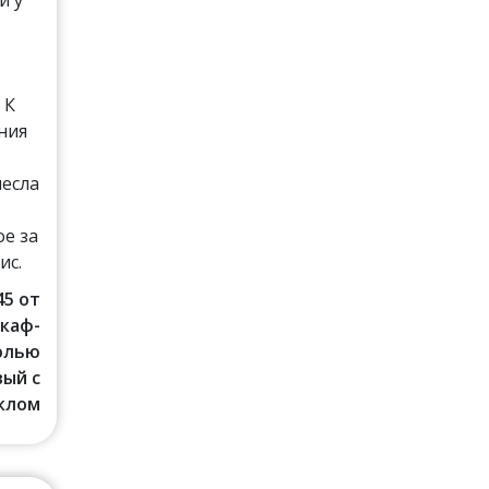
и
 К
ния
несла
е за
ис.
45 от
Шкаф-
солью
ый с
клом