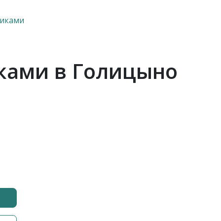
щиками
ками в Голицыно