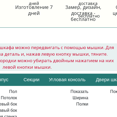
Изготовление 7
Замер, дизайн,
дней
доставка -
ц
бесплатно
шкафа можно передвигать с помощью мышки. Для
на деталь и, нажав левую кнопку мышки, тяните.
городки можно убирать двойным нажатием на них
левой кнопки мышки.
рпус
Секции
Угловая консоль
Двери ш
Пол
Показать
Пок
Потолок
Ширина
евый бок
Полки
авый бок
я стенка