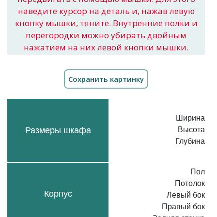
наведите курсор на деталь и, нажав левую
кнопку мышки, тяните. Внутренние полки и
перегородки можно убирать двойным
нажатием на них левой кнопки мышки.
Ширина
Размеры шкафа
Высота
Глубина
Пол
Потолок
Корпус
Левый бок
Правый бок