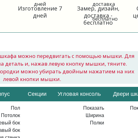
Изготовление 7
Замер, дизайн,
дней
доставка -
ц
бесплатно
шкафа можно передвигать с помощью мышки. Для
на деталь и, нажав левую кнопку мышки, тяните.
городки можно убирать двойным нажатием на них
левой кнопки мышки.
рпус
Секции
Угловая консоль
Двери ш
Пол
Показать
Пок
Потолок
Ширина
евый бок
Полки
авый бок
я стенка