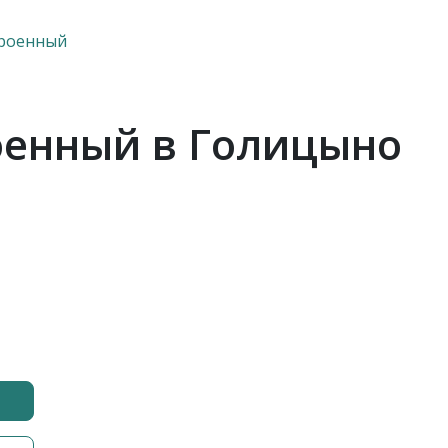
троенный
оенный в Голицыно