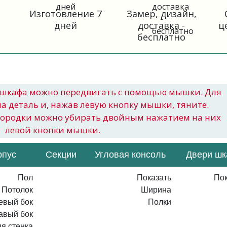
Изготовление 7
Замер, дизайн,
дней
доставка -
ц
бесплатно
шкафа можно передвигать с помощью мышки. Для
на деталь и, нажав левую кнопку мышки, тяните.
городки можно убирать двойным нажатием на них
левой кнопки мышки.
рпус
Секции
Угловая консоль
Двери ш
Пол
Показать
Пок
Потолок
Ширина
евый бок
Полки
авый бок
я стенка