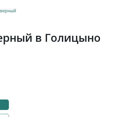
дверный
ерный в Голицыно