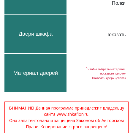
Полки
Двери шкафа
Показать
*
Чтобы выбрать материал,
Материал дверей
поставьте галочку
Показать двери (слева)
ВНИМАНИЕ! Данная программа принадлежит владельцу
сайта www.shkaflon.ru.
Она запатентована и защищена Законом об Авторском
Праве. Копирование строго запрещено!