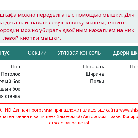
шкафа можно передвигать с помощью мышки. Для
на деталь и, нажав левую кнопку мышки, тяните.
городки можно убирать двойным нажатием на них
левой кнопки мышки.
рпус
Секции
Угловая консоль
Двери ш
Пол
Показать
Пок
Потолок
Ширина
евый бок
Полки
авый бок
я стенка
ИЕ! Данная программа принадлежит владельцу сайта www.shkaf
апатентована и защищена Законом об Авторском Праве. Копир
строго запрещено!