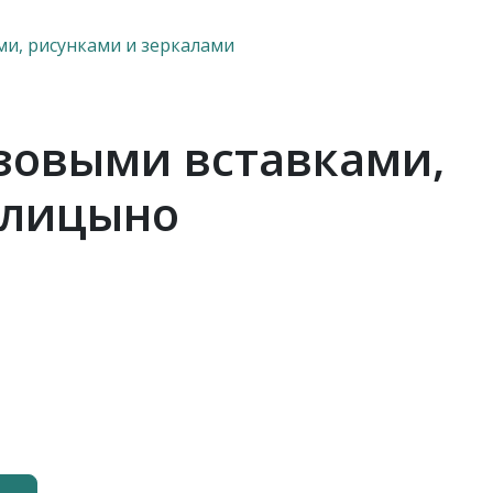
ми, рисунками и зеркалами
озовыми вставками,
олицыно