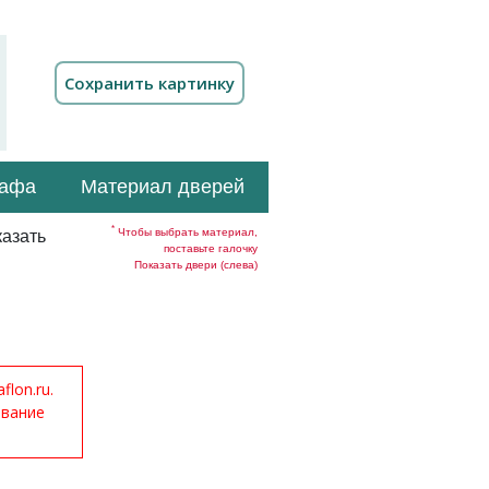
кафа
Материал дверей
*
Чтобы выбрать материал,
азать
поставьте галочку
Показать двери (слева)
lon.ru.
ование