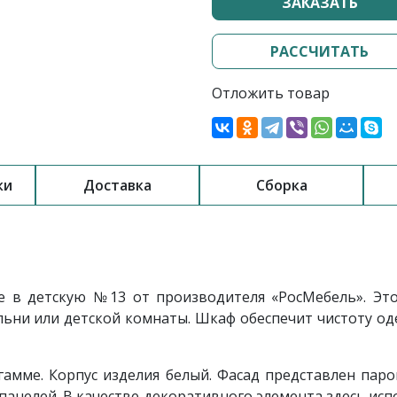
ЗАКАЗАТЬ
РАССЧИТАТЬ
Отложить товар
ки
Доставка
Сборка
е в детскую №13
от производителя «РосМебель». Эт
ьни или детской комнаты. Шкаф обеспечит чистоту оде
амме. Корпус изделия белый. Фасад представлен пар
панелей. В качестве декоративного элемента здесь ис