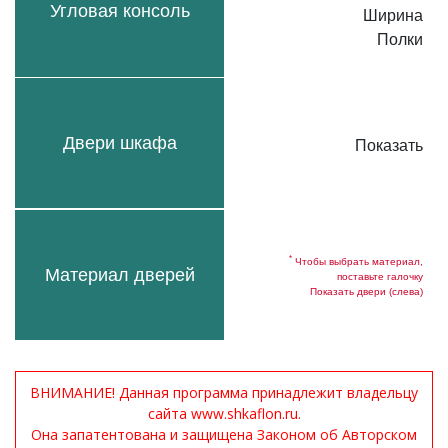
Угловая консоль
Ширина
Полки
Двери шкафа
Показать
*
Чтобы выбрать материал,
Материал дверей
поставьте галочку
Показать двери (слева)
ВНИМАНИЕ! Данная программа принадлежит владельцу
сайта www.shkaflon.ru.
Она запатентована и защищена Законом об Авторском