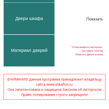
Двери шкафа
Показать
*
Чтобы выбрать материал,
Материал дверей
поставьте галочку
Показать двери (слева)
ВНИМАНИЕ! Данная программа принадлежит владельцу
сайта www.shkaflon.ru.
Она запатентована и защищена Законом об Авторском
Праве. Копирование строго запрещено!