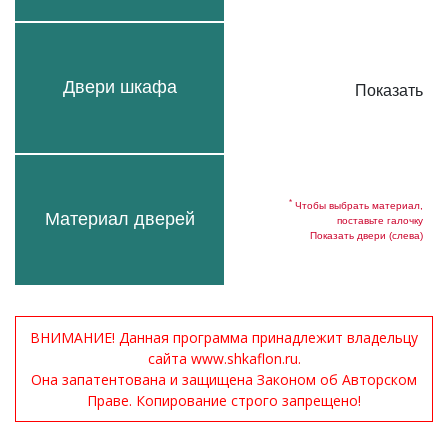
Двери шкафа
Показать
*
Чтобы выбрать материал,
Материал дверей
поставьте галочку
Показать двери (слева)
ВНИМАНИЕ! Данная программа принадлежит владельцу
сайта www.shkaflon.ru.
Она запатентована и защищена Законом об Авторском
Праве. Копирование строго запрещено!