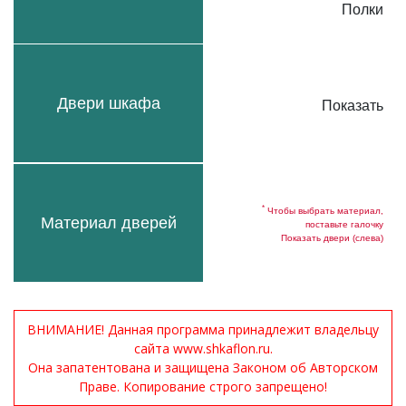
Полки
Двери шкафа
Показать
*
Чтобы выбрать материал,
Материал дверей
поставьте галочку
Показать двери (слева)
ВНИМАНИЕ! Данная программа принадлежит владельцу
сайта www.shkaflon.ru.
Она запатентована и защищена Законом об Авторском
Праве. Копирование строго запрещено!